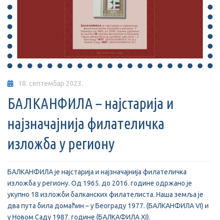
18. септембар 2023.
БАЛКАНФИЛА – најстарија и
најзначајнија филателичка
изложба у региону
БАЛКАНФИЛА је најстарија и најзначајнија филателичка
изложба у региону. Од 1965. до 2016. године одржано је
укупно 18 изложби балканских филателиста. Наша земља је
два пута била домаћин – у Београду 1977. (БАЛКАНФИЛА VI) и
у Новом Саду 1987. године (БАЛКАФИЛА XI).