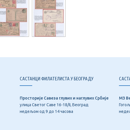
САСТАНЦИ ФИЛАТЕЛИСТА У БЕОГРАДУ
САСТ
Просторије Савеза глувих и наглувих Србије
МЗ В
улица Светог Саве 16-18/II, Београд
Гогољ
недељом од 9 до 14 часова
недељ