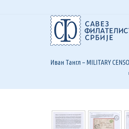
O
О
Иван Тангл – MILITARY CENS
Ф
П