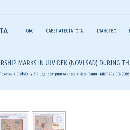
СФС
САВЕТ АТЕСТАТОРА
ЧЛАНСТВО
 САВЕЗУ
САВЕЗ ФИЛАТ
– БЛИСТАВИ
РГАНИ И ОРГАНИЗАЦИЈА
ORSHIP MARKS IN UJVIDEK (NOVI SAD) DURING T
ЧАСОПИС „Ф
ИЛАТЕЛИСТИЧКА ДРУШТВА
ЧАСОПИС „Ф
Почетак
СОФИЗ I
Б.9. Једновитринска класа
Иван Тангл – MILITARY CENSORS
ОВЕРЕНИК ЗА РЕШАВАЊЕ СПОРОВА
ЛИТЕРАТУР