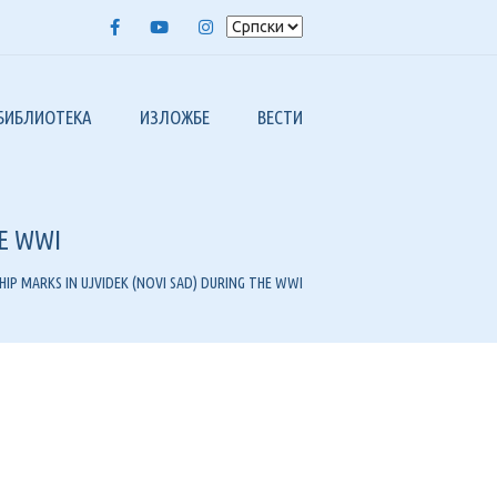
Facebook
Youtube
Instagram
БИБЛИОТЕКА
ИЗЛОЖБЕ
ВЕСТИ
ЕЛИСТА СРБИЈЕ 1948-1998.
FIP ИЗЛОЖБЕ
Х 50 ГОДИНА
2023, БАЛКАНФИЛА XIX
HE WWI
ИЛАТЕЛИСТА“
2020, ИНТЕРНЕТ ИЗЛОЖБА – СОФИЗ I
ИЛАБЕРЗА“
HIP MARKS IN UJVIDEK (NOVI SAD) DURING THE WWI
А