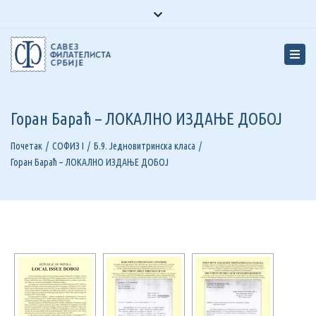
Facebook
Youtube
Instagram
Close top bar
Togg
Горан Бараћ – ЛОКАЛНО ИЗДАЊЕ ДОБОЈ
Почетак
СОФИЗ I
Б.9. Једновитринска класа
Горан Бараћ – ЛОКАЛНО ИЗДАЊЕ ДОБОЈ