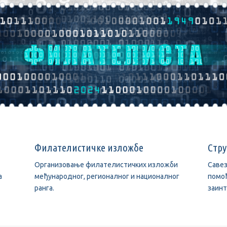
Филателистичке изложбе
Стр
Организовање филателистичких изложби
Савез
а
међународног, регионалног и националног
помоћ
ранга.
заин