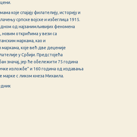
цени.
ма које спајају филателију, историју и
лачењу српске војске и избеглица 1915.
едном од најзанимљивијих феномена
, новим открићима у вези са
анским маркама, као и
маркама, које већ две деценије
ателије у Србији. Предстојећа
н значај, јер ће обележити 75 година
чке изложбе” и 160 година од издавања
 марке с ликом кнеза Михаила.
едник