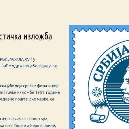
стичка изложба
СРБИЈАФИЛА XVI“ у
 биће одржана у Београду, од
ка јубилеја српске филателије
листичке изложбе 1951. године
редовне поштанске марке, са
 излагачима са простора
рватске, Босне и Херцеговине,