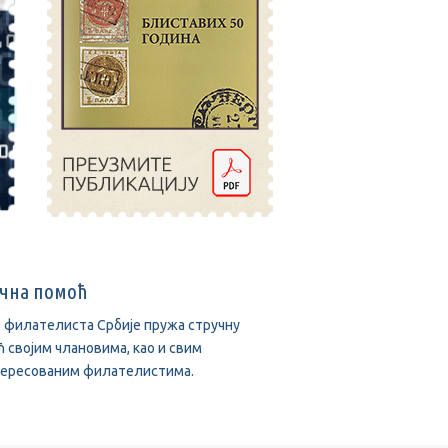
учна помоћ
 филателиста Србије пружа стручну
 својим члановима, као и свим
тересованим филателистима.