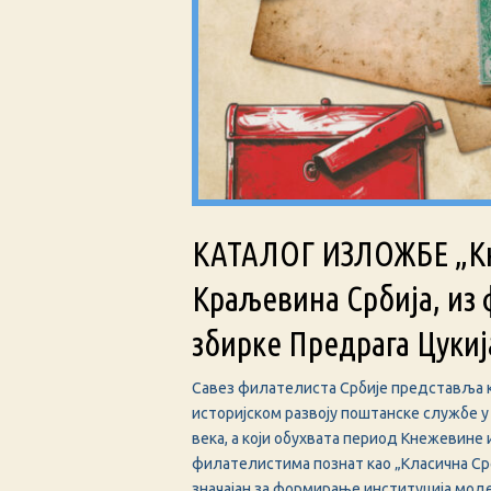
КАТАЛОГ ИЗЛОЖБЕ „К
Краљевина Србија, из
збирке Предрага Цукиј
Савез филателиста Србије представља 
историјском развоју поштанске службе у С
века, а који обухвата период Кнежевине
филателистима познат као „Класична Срб
значајан за формирање институција мод