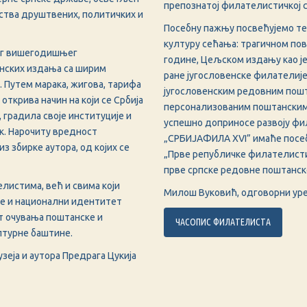
препознатој филателистичкој с
нства друштвених, политичких и
Посебну пажњу посвећујемо тема
културу сећања: трагичном пов
ог вишегодишњег
године, Цељском издању као ј
анских издања са ширим
ране југословенске филателије
 Путем марака, жигова, тарифа
југословенским редовним пошт
открива начин на који се Србија
персонализованим поштанским 
 градила своје институције и
успешно доприносе развоју фил
. Нарочиту вредност
„СРБИЈАФИЛА XVI” имаће посеба
 збирке аутора, од којих се
„Прве републичке филателисти
прве српске редовне поштанске
листима, већ и свима који
Милош Вуковић, одговорни ур
ђе и национални идентитет
т очувања поштанске и
ЧАСОПИС ФИЛАТЕЛИСТА
лтурне баштине.
еја и аутора Предрага Цукија