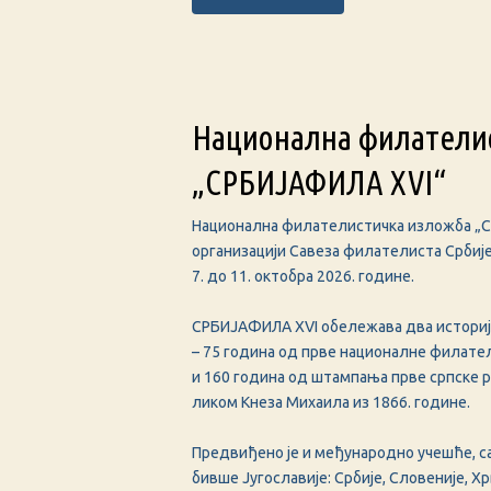
Национална филатели
„СРБИЈАФИЛА XVI“
Национална филателистичка изложба „
организацији Савеза филателиста Србије
7. до 11. октобра 2026. године.
СРБИЈАФИЛА XVI обележава два историјс
– 75 година од прве националне филате
и 160 година од штампања прве српске 
ликом Кнеза Михаила из 1866. године.
Предвиђено је и међународно учешће, са
бивше Југославије: Србије, Словеније, Х