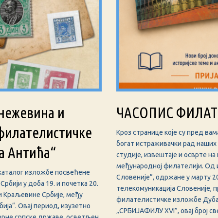
нежевина и
ЧАСОПИС ФИЛАТЕ
 филателистичке
Кроз странице које су пред ва
богат истраживачки рад наших 
а Антића“
студије, извештаје и осврте на 
међународној филателији. Од 
каталог изложбе посвећене
Словеније”, одржане у марту 20
рбији у доба 19. и почетка 20.
телекомуникација Словеније, п
 и Краљевине Србије, међу
филателистичке изложбе Дубаи
ија“. Овај период, изузетно
„СРБИЈАФИЛУ XVI”, овај број с
ерне српске државе, осветљен