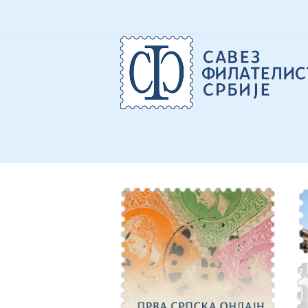
O
О
Ф
П