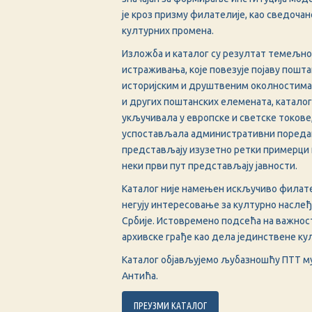
је кроз призму филателије, као сведоча
културних промена.
Изложба и каталог су резултат темељн
истраживања, које повезује појаву пошт
историјским и друштвеним околностима.
и других поштанских елемената, каталог 
укључивала у европске и светске токове,
успостављала административни поредак
представљају изузетно ретки примерци из
неки први пут представљају јавности.
Каталог није намењен искључиво филате
негују интересовање за културно насле
Србије. Истовремено подсећа на важнос
архивске грађе као дела јединствене ку
Каталог објављујемо љубазношћу ПТТ муз
Антића.
ПРЕУЗМИ КАТАЛОГ