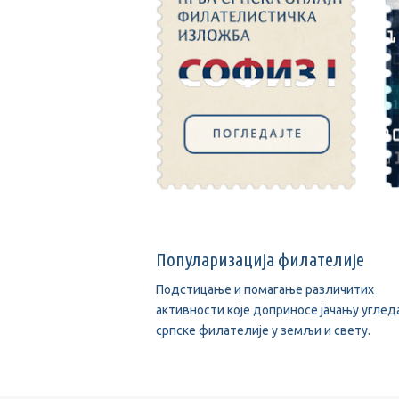
Популаризација филателије
Подстицање и помагање различитих
активности које доприносе јачању углед
српске филателије у земљи и свету.