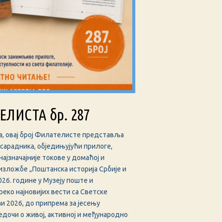
ЛИСТА бр. 287
ма, овај број Филателисте представља
сарадника, обједињујући прилоге,
најзначајније токове у домаћој и
изложбе „Поштанска историја Србије и
26. године у Музеју поште и
реко најновијих вести са Светске
 2026, до припрема за јесењу
ведочи о живој, активној и међународно