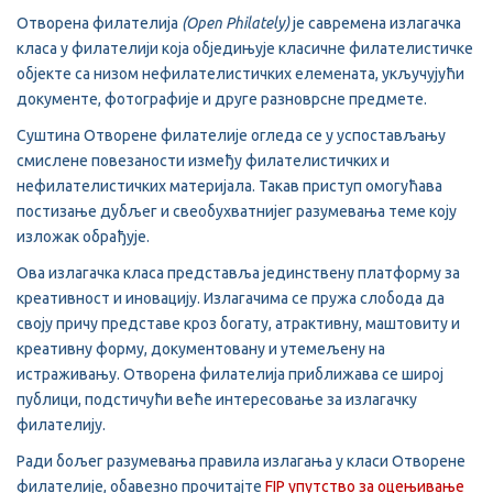
Отворена филателија
(Open Philately)
је савремена излагачка
класа у филателији која обједињује класичне филателистичке
објекте са низом нефилателистичких елемената, укључујући
документе, фотографије и друге разноврсне предмете.
Суштина Отворене филателије огледа се у успостављању
смислене повезаности између филателистичких и
нефилателистичких материјала. Такав приступ омогућава
постизање дубљег и свеобухватнијег разумевања теме коју
изложак обрађује.
Ова излагачка класа представља јединствену платформу за
креативност и иновацију. Излагачима се пружа слобода да
своју причу представе кроз богату, атрактивну, маштовиту и
креативну форму, документовану и утемељену на
истраживању. Отворена филателија приближава се широј
публици, подстичући веће интересовање за излагачку
филателију.
Ради бољег разумевања правила излагања у класи Отворене
филателије, обавезно прочитајте
FIP упутство за оцењивање