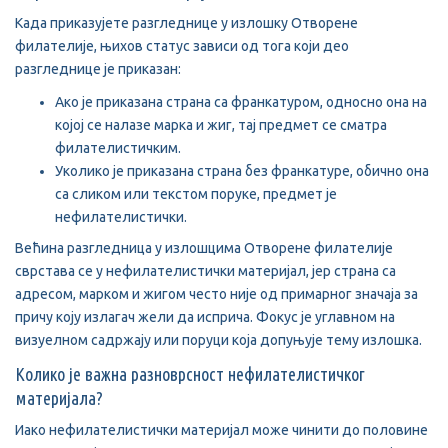
Када приказујете разгледнице у излошку Отворене
филателије, њихов статус зависи од тога који део
разгледнице је приказан:
Ако је приказана страна са франкатуром, односно она на
којој се налазе марка и жиг, тај предмет се сматра
филателистичким.
Уколико је приказана страна без франкатуре, обично она
са сликом или текстом поруке, предмет је
нефилателистички.
Већина разгледница у излошцима Отворене филателије
сврстава се у нефилателистички материјал, јер страна са
адресом, марком и жигом често није од примарног значаја за
причу коју излагач жели да исприча. Фокус је углавном на
визуелном садржају или поруци која допуњује тему излошка.
Колико је важна разноврсност нефилателистичког
материјала?
Иако нефилателистички материјал може чинити до половине