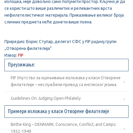
излошка, није довољно само попунити простор. Кључно је да
се користи што више различитих и релевантних врста
нефилателистичког материјала. Приказивање великог броја
сличних предмета неће донети више поена.
Приредио: Борис Ступар, делегат СФС у FIP радној групи
„Отворена филателија“
Извор:
FIP
Преузимање:
FIP Упутство за оцењивање изложака у класи Отворене
филателије – неслужбени превод са енглеског језика
Guidelines On Judging Open Philately
Примери изложака у класи Отворене филателије
Birthe King – DENMARK: Conscience, Conflict, and Camps:
1932-1949