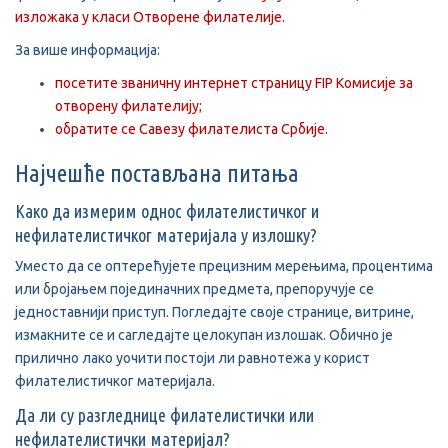
изложака у класи Отворене филателије.
За више информација:
посетите званичну интернет страницу FIP Комисије за
отворену филателију;
обратите се Савезу филателиста Србије.
Најчешће постављана питања
Како да измерим однос филателистичког и
нефилателистичког материјала у излошку?
Уместо да се оптерећујете прецизним мерењима, процентима
или бројањем појединачних предмета, препоручује се
једноставнији приступ. Погледајте своје странице, витрине,
измакните се и сагледајте целокупан излошак. Обично је
прилично лако уочити постоји ли равнотежа у корист
филателистичког материјала.
Да ли су разгледнице филателистички или
нефилателистички материјал?