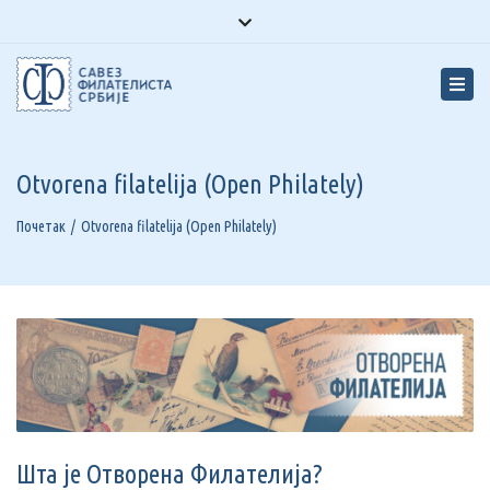
Facebook
Youtube
Instagram
Close
top
Tog
bar
navi
Otvorena filatelija (Open Philately)
Почетак
Otvorena filatelija (Open Philately)
Шта је Отворена Филателија?