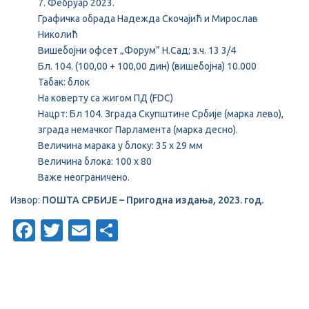
7. Фебруар 2023.
Графичка обрада Надежда Скочајић и Мирослав
Николић
Вишебојни офсет „Форум” Н.Сад; з.ч. 13 3/4
Бл. 104. (100,00 + 100,00 дин) (вишебојна) 10.000
Табак: блок
На коверту са жигом ПД (FDC)
Нацрт: Бл 104. Зграда Скупштине Србије (марка лево),
зграда немачког Парламента (марка десно).
Величина марака у блоку: 35 x 29 мм
Величина блока: 100 x 80
Важе неограничено.
Извор:
ПОШТА СРБИЈЕ – Пригодна издања, 2023. год.
Facebook
Twitter
Email
Share