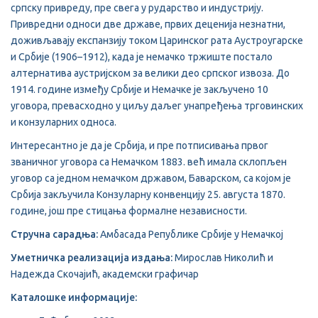
српску привреду, пре свега у рударство и индустрију.
Привредни односи две државе, првих деценија незнатни,
доживљавају експанзију током Царинског рата Аустроугарске
и Србије (1906–1912), када је немачко тржиште постало
алтернатива аустријском за велики део српског извоза. До
1914. године између Србије и Немачке је закључено 10
уговора, превасходно у циљу даљег унапређења трговинских
и конзуларних односа.
Интересантно је да је Србија, и пре потписивања првог
званичног уговора са Немачком 1883. већ имала склопљен
уговор са једном немачком државом, Баварском, са којом је
Србија закључила Конзуларну конвенцију 25. августа 1870.
године, још пре стицања формалне независности.
Стручна сарадња:
Амбасада Републике Србије у Немачкој
Уметничка реализација издања:
Mирослав Николић и
Надежда Скочајић, академски графичар
Каталошке информације: