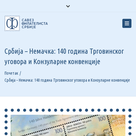
Facebook
Youtube
Instagram
Close
top
Tog
bar
navi
Србија – Немачка: 140 година Трговинског
уговора и Конзуларне конвенције
Почетак
Србија – Немачка: 140 година Трговинског уговора и Конзуларне конвенције