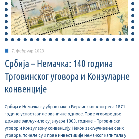
7. фебруар 2023.
Србија – Немачка: 140 година
Трговинског уговора и Конзуларне
конвенције
Србија и Немачка су убрзо након Берлинског конгреса 1871.
године успоставиле званичне односе. Прве уговоре две
државе закључиле су јануара 1883. године – Трговински
уговор и Kонзуларну конвенцију. Након закључивања ових
уговора, почеле су и прве инвестиције немачког капитала у