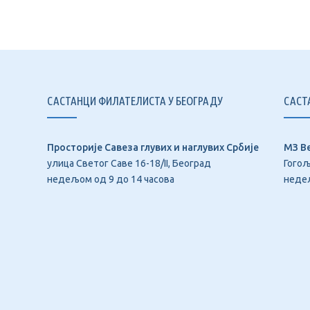
САСТАНЦИ ФИЛАТЕЛИСТА У БЕОГРАДУ
САСТ
Просторије Савеза глувих и наглувих Србије
МЗ В
улица Светог Саве 16-18/II, Београд
Гогољ
недељом од 9 до 14 часова
недељ