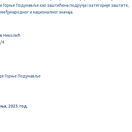
у и Горње Подунавље као заштићена подручја I категорије заштите,
 међународног и националног значаја.
ав Николић
3/4
оде Горње Подунавље
а, 2023. год.