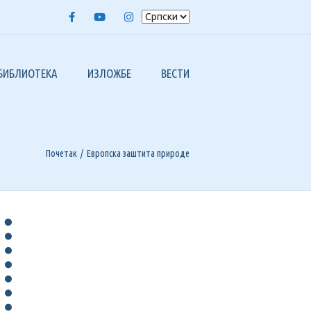
Facebook
Youtube
Instagram
БИБЛИОТЕКА
ИЗЛОЖБЕ
ВЕСТИ
ЕЛИСТА СРБИЈЕ 1948-1998.
FIP ИЗЛОЖБЕ
Х 50 ГОДИНА
2023, БАЛКАНФИЛА XIX
ИЛАТЕЛИСТА“
Почетак
Европска заштита природе
2020, ИНТЕРНЕТ ИЗЛОЖБА – СОФИЗ I
ИЛАБЕРЗА“
А