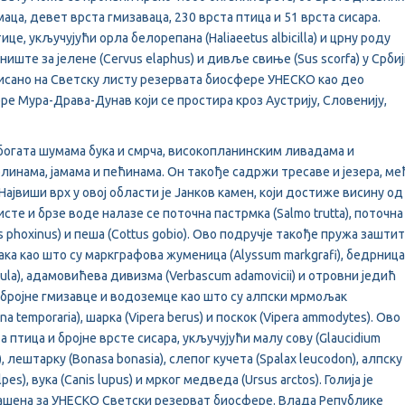
аца, девет врста гмизаваца, 230 врста птица и 51 врста сисара.
це, укључујући орла белорепана (Haliaeetus albicilla) и црну роду
таниште за јелене (Cervus elaphus) и дивље свиње (Sus scorfa) у Србиј
писано на Светску листу резервата биосфере УНЕСКО као део
ре Мура-Драва-Дунав који се простира кроз Аустрију, Словенију,
 богата шумама бука и смрча, високопланинским ливадама и
линама, јамама и пећинама. Он такође садржи тресаве и језера, ме
Највиши врх у овој области је Јанков камен, који достиже висину од
сте и брзе воде налазе се поточна пастрмка (Salmo trutta), поточна
us phoxinus) и пеша (Cottus gobio). Ово подручје такође пружа зашти
а као што су маркграфова жуменица (Alyssum markgrafi), бедрница
antula), адамовићева дивизма (Verbascum adamovicii) и отровни једић
 за бројне гмизавце и водоземце као што су алпски мрмољак
ana temporaria), шарка (Vipera berus) и поскок (Vipera ammodytes). Ово
а птица и бројне врсте сисара, укључујући малу сову (Glaucidium
), лештарку (Bonasa bonasia), слепог кучета (Spalax leucodon), алпску
pes), вука (Canis lupus) и мрког медведа (Ursus arctos). Голија је
ашена за УНЕСКО Светски резерват биосфере. Влада Републике