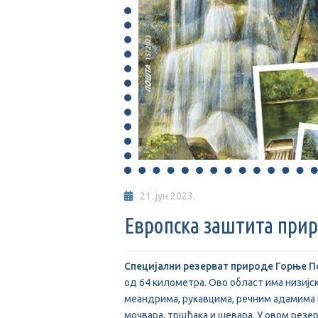
21. јун 2023.
Европска заштита при
Специјални резерват природе Горње 
од 64 километра. Ово област има низијс
меандрима, рукавцима, речним адамима 
мочвара, тршћака и шевара. У овом резе