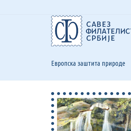
O
О
Европска заштита природе
Ф
П