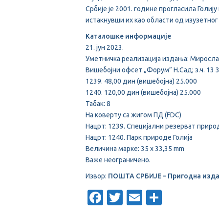
Србије је 2001. године прогласила Голиј
истакнувши их као области од изузетног
Каталошке информације
21. јун 2023.
Уметничка реализација издања: Миросл
Вишебојни офсет „Форум” Н.Сад; з.ч. 13 
1239. 48,00 дин (вишебојна) 25.000
1240. 120,00 дин (вишебојна) 25.000
Табак: 8
На коверту са жигом ПД (FDC)
Нацрт: 1239. Специјални резерват прир
Нацрт: 1240. Парк природе Голија
Величина марке: 35 x 33,35 mm
Важе неограничено.
Извор:
ПОШТА СРБИЈЕ – Пригодна издањ
Facebook
Twitter
Email
Share