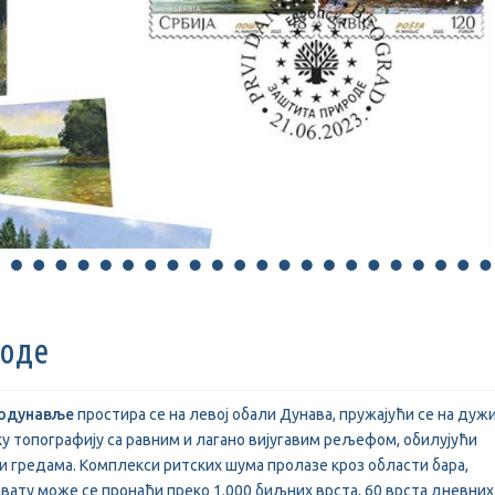
роде
Подунавље
простира се на левој обали Дунава, пружајући се на дуж
ку топографију са равним и лагано вијугавим рељефом, обилујући
и гредама. Комплекси ритских шума пролазе кроз области бара,
рвату може се пронаћи преко 1.000 биљних врста, 60 врста дневних