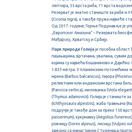
лептира, 55 врста риба, 11 врста водозем
Резерват је знатно станиште за рибе и пти
(Ciconia nigra), а такође пружа највеће с
Од 2017. године, Горње Подунавље је у
„Европског Амазона“ – Резервата биосфе
Мађарску, Хрватску и Србију.
Парк природе Голија
је посебна област
пашњацима, вртачама, увалама, сувим до
којима су највећа Кошаниново и Дајићко. 
1.833 метра. У планинским поточићима чи
мрена (Barbus balcanicus), пијора (Phoxin
реликтним или ендемским врстама биљак
(Pancicia serbica), милованка (Viola eleg
(Thymus adamovicii). Голија је станиште
(Ichthyosaura alpestris), жаба травњача (R
подручје је такође дом за преко 150 врст
passerinum), кукумавку (Aegolius funereus
ровчицу (Sorex alpinus), лисицу (Vulpes vul
заједно са манастиром Студеницa прогл